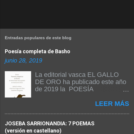
Entradas populares de este blog
Poesía completa de Basho
junio 28, 2019
La editorial vasca EL GALLO
DE ORO ha publicado este año
de 2019 la POESÍA
COMPLETA DE BASHO. Beñat
Arginzoniz ha sido el
LEER MÁS
responsable de la edición del
texto y de la publicación del
JOSEBA SARRIONANDIA: 7 POEMAS
libro. A continuación
(versión en castellano)
reproducimos el prólogo firmado