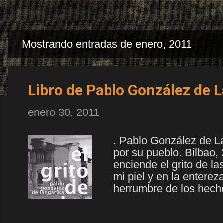
Mostrando entradas de enero, 2011
E
n
Libro de Pablo González de 
t
r
enero 30, 2011
a
. Pablo González de La
d
por su pueblo. Bilbao, 
a
enciende el grito de l
mi piel y en la entere
s
herrumbre de los hech
circula debajo de mis p