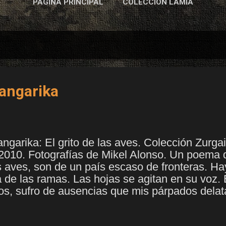
PÁGINA PRINCIPAL
COLECCIÓN LAMIA
Langarika
ngarika: El grito de las aves. Colección Zurgai
2010. Fotografías de Mikel Alonso. Un poema del
as aves, son de un país escaso de fronteras. 
za de las ramas. Las hojas se agitan en su voz
os, sufro de ausencias que mis párpados delat
ies, lo que predice el lugar del que procede la 