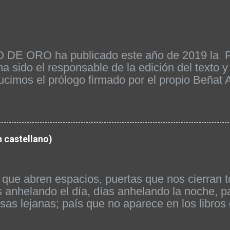
LLO DE ORO ha publicado este año de 2019
sido el responsable de la edición del texto y 
ducimos el prólogo firmado por el propio Beñat
explica algunas cuestiones fundamentales para
difundido en occidente, no existía hasta ahor
ora sí. Se publicó en Bilbao en el mes de mar
 PALABRAS PREVIAS DEL EDITOR PUBLIC
castellano)
BASHO Nº 8 de la colección Gallo Rojo, li
1. Matsuo Basho es un maestro del haiku, y 
aponesa. Sin embargo, ni quiso ser un maestro 
que abren espacios, puertas que nos cierran t
anhelando el día, días anhelando la noche, 
 lejanas; país que no aparece en los libros 
o, hueco que nos socava, beso que no recibimo
 damos palabras que decimos, granos de uva t