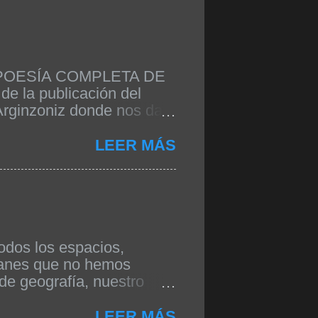
 la POESÍA COMPLETA DE
de la publicación del
 Arginzoniz donde nos da
 entender la obra. Siendo
a una obra completa suya
LEER MÁS
zo de 2019 como consta en
ADAS EN LA EDICIÓN
bros de poesía de la
es también el máximo
ni le interesaba el
odos los espacios,
panes que no hemos
de geografía, nuestro
s, beso que se ahoga en
an agrios como las
LEER MÁS