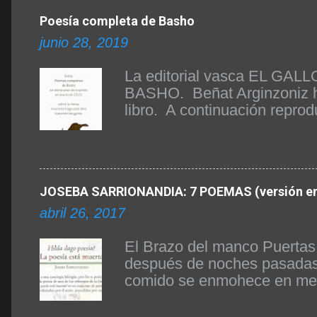
Poesía completa de Basho
junio 28, 2019
La editorial vasca EL GA
BASHO. Beñat Arginzoniz ha 
libro. A continuación repro
las claves de su edición y 
Basho el poeta japonés más 
traducida al castellano. Ah
el COLOFÓN PRÓLOGO O
JOSEBA SARRIONANDIA: 7 POEMAS (versión en 
DE LA POESÍA COMPLETA DE 
editorial EL GALLO DE ORO 
abril 26, 2017
representante de la poesía j
renombre o cualquier ...
El Brazo del manco Puertas 
después de noches pasadas 
comido se enmohece en mesas
país, hueco en el que caíd
la fosa de los besos que no