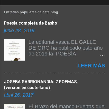
Entradas populares de este blog
Poesía completa de Basho
junio 28, 2019
La editorial vasca EL GALLO
DE ORO ha publicado este año
de 2019 la POESÍA
COMPLETA DE BASHO. Beñat
Arginzoniz ha sido el
LEER MÁS
responsable de la edición del
texto y de la publicación del
JOSEBA SARRIONANDIA: 7 POEMAS
libro. A continuación
(versión en castellano)
reproducimos el prólogo firmado
por el propio Beñat Arginzoniz
abril 26, 2017
donde nos da las claves de su
edición y explica algunas
El Brazo del manco Puertas que