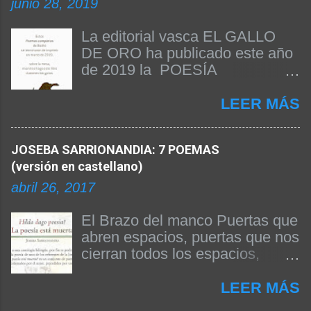
junio 28, 2019
La editorial vasca EL GALLO
DE ORO ha publicado este año
de 2019 la POESÍA
COMPLETA DE BASHO. Beñat
Arginzoniz ha sido el
LEER MÁS
responsable de la edición del
texto y de la publicación del
JOSEBA SARRIONANDIA: 7 POEMAS
libro. A continuación
(versión en castellano)
reproducimos el prólogo firmado
por el propio Beñat Arginzoniz
abril 26, 2017
donde nos da las claves de su
edición y explica algunas
El Brazo del manco Puertas que
cuestiones fundamentales para
abren espacios, puertas que nos
entender la obra. Siendo Basho
cierran todos los espacios,
el poeta japonés más difundido
después de noches pasadas
en occidente, no existía hasta
anhelando el día, días
LEER MÁS
ahora una obra completa suya
anhelando la noche, panes que