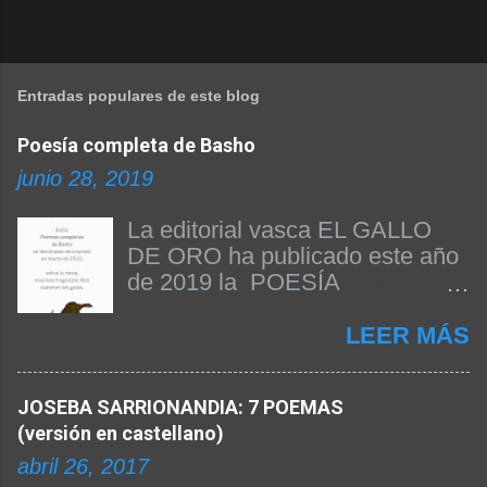
Entradas populares de este blog
Poesía completa de Basho
junio 28, 2019
La editorial vasca EL GALLO
DE ORO ha publicado este año
de 2019 la POESÍA
COMPLETA DE BASHO. Beñat
Arginzoniz ha sido el
LEER MÁS
responsable de la edición del
texto y de la publicación del
JOSEBA SARRIONANDIA: 7 POEMAS
libro. A continuación
(versión en castellano)
reproducimos el prólogo firmado
por el propio Beñat Arginzoniz
abril 26, 2017