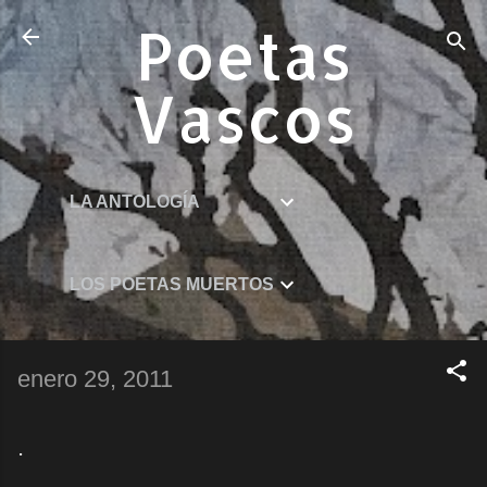
Ir al contenido principal
Poetas
Vascos
LA ANTOLOGÍA
LOS POETAS MUERTOS
enero 29, 2011
.