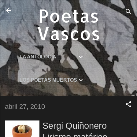
Ir al contenido principal
Poetas
Vascos
LA ANTOLOGÍA
LOS POETAS MUERTOS
abril 27, 2010
Sergi Quiñonero