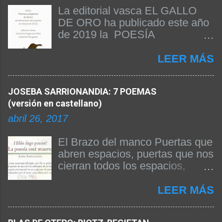
La editorial vasca EL GALLO
DE ORO ha publicado este año
de 2019 la POESÍA
COMPLETA DE BASHO. Beñat
Arginzoniz ha sido el
LEER MÁS
responsable de la edición del
texto y de la publicación del
JOSEBA SARRIONANDIA: 7 POEMAS
libro. A continuación
(versión en castellano)
reproducimos el prólogo firmado
por el propio Beñat Arginzoniz
abril 26, 2017
donde nos da las claves de su
edición y explica algunas
El Brazo del manco Puertas que
cuestiones fundamentales para
abren espacios, puertas que nos
entender la obra. Siendo Basho
cierran todos los espacios,
el poeta japonés más difundido
después de noches pasadas
en occidente, no existía hasta
anhelando el día, días
LEER MÁS
ahora una obra completa suya
anhelando la noche, panes que
traducida al castellano. Ahora sí.
no hemos comido se enmohece