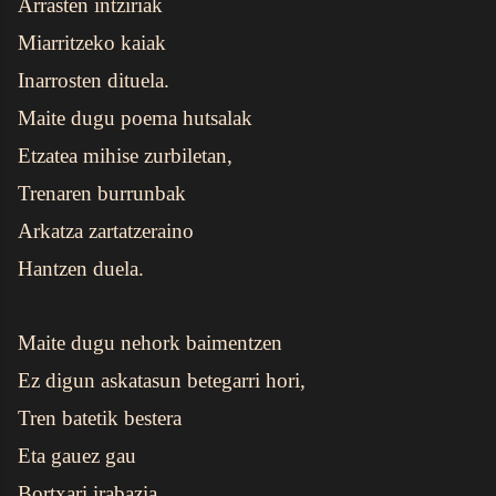
Arrasten intziriak
Miarritzeko kaiak
Inarrosten dituela.
Maite dugu poema hutsalak
Etzatea mihise zurbiletan,
Trenaren burrunbak
Arkatza zartatzeraino
Hantzen duela.
Maite dugu nehork baimentzen
Ez digun askatasun betegarri hori,
Tren batetik bestera
Eta gauez gau
Bortxari irabazia…