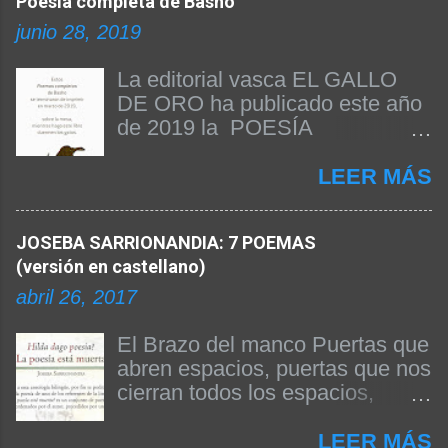
Poesía completa de Basho
junio 28, 2019
La editorial vasca EL GALLO
DE ORO ha publicado este año
de 2019 la POESÍA
COMPLETA DE BASHO. Beñat
Arginzoniz ha sido el
LEER MÁS
responsable de la edición del
texto y de la publicación del
JOSEBA SARRIONANDIA: 7 POEMAS
libro. A continuación
(versión en castellano)
reproducimos el prólogo firmado
por el propio Beñat Arginzoniz
abril 26, 2017
donde nos da las claves de su
edición y explica algunas
El Brazo del manco Puertas que
cuestiones fundamentales para
abren espacios, puertas que nos
entender la obra. Siendo Basho
cierran todos los espacios,
el poeta japonés más difundido
después de noches pasadas
en occidente, no existía hasta
anhelando el día, días
LEER MÁS