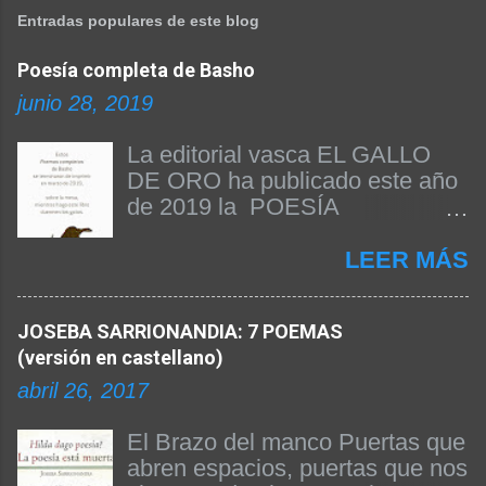
Entradas populares de este blog
Poesía completa de Basho
junio 28, 2019
La editorial vasca EL GALLO
DE ORO ha publicado este año
de 2019 la POESÍA
COMPLETA DE BASHO. Beñat
Arginzoniz ha sido el
LEER MÁS
responsable de la edición del
texto y de la publicación del
JOSEBA SARRIONANDIA: 7 POEMAS
libro. A continuación
(versión en castellano)
reproducimos el prólogo firmado
por el propio Beñat Arginzoniz
abril 26, 2017
donde nos da las claves de su
edición y explica algunas
El Brazo del manco Puertas que
cuestiones fundamentales para
abren espacios, puertas que nos