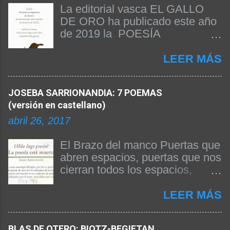
La editorial vasca EL GALLO
DE ORO ha publicado este año
de 2019 la POESÍA
COMPLETA DE BASHO. Beñat
Arginzoniz ha sido el
LEER MÁS
responsable de la edición del
texto y de la publicación del
JOSEBA SARRIONANDIA: 7 POEMAS
libro. A continuación
(versión en castellano)
reproducimos el prólogo firmado
por el propio Beñat Arginzoniz
abril 26, 2017
donde nos da las claves de su
edición y explica algunas
El Brazo del manco Puertas que
cuestiones fundamentales para
abren espacios, puertas que nos
entender la obra. Siendo Basho
cierran todos los espacios,
el poeta japonés más difundido
después de noches pasadas
en occidente, no existía hasta
anhelando el día, días
LEER MÁS
ahora una obra completa suya
anhelando la noche, panes que
traducida al castellano. Ahora sí.
no hemos comido se enmohece
BLAS DE OTERO: BIOTZ-BEGIETAN